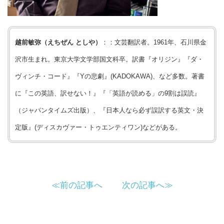
越前敏弥（えちぜん としや）
：
：文芸翻訳者。1961年、石川県金
沢市生まれ。東京大学文学部国文科卒。訳書『オリジン』『ダ・
ヴィンチ・コード』『Yの悲劇』(KADOKAWA)、など多数。著書
に『この英語、訳せない！』『「英語が読める」の9割は誤読』
（ジャパンタイムズ出版）、『日本人なら必ず誤訳する英文・決
定版』(ディスカヴァー・トゥエンティワン)などがある。
≪前の記事へ
次の記事へ≫